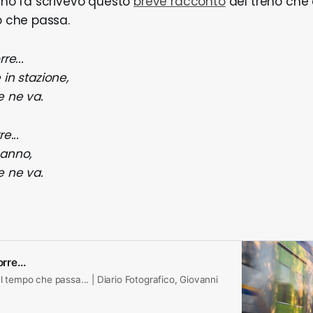
no fa scrivevo questo
breve racconto
del treno che 
 che passa.
re...
 in stazione,
e ne va.
e...
 anno,
e ne va.
.
rre...
 tempo che passa... | Diario Fotografico, Giovanni