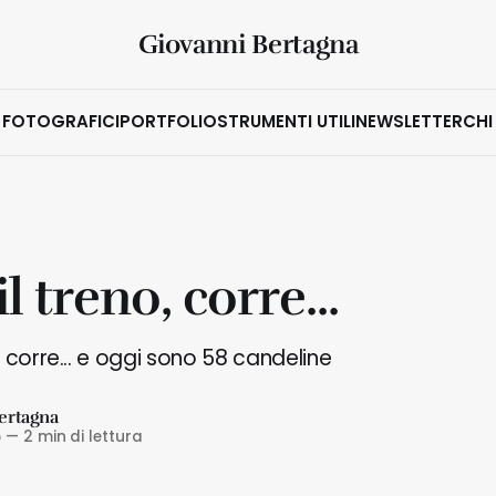
Giovanni Bertagna
 FOTOGRAFICI
PORTFOLIO
STRUMENTI UTILI
NEWSLETTER
CHI
l treno, corre...
 corre... e oggi sono 58 candeline
ertagna
5
—
2 min di lettura