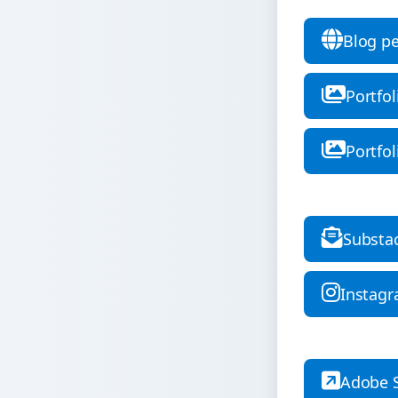
Blog p
Portfol
Portfol
Substa
Instag
Adobe 