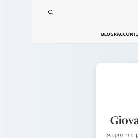
BLOG
RACCONTI
Giov
Scopri i miei 