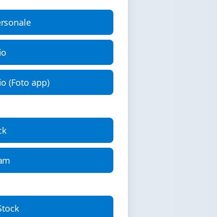
ersonale
io
io (Foto app)
ck
ram
Stock