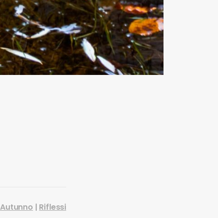
:
Autunno
|
Riflessi