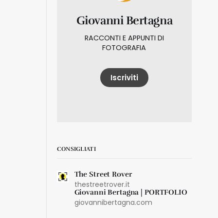
d=a] e
Giovanni Bertagna
gazione in
e alle
 scrive. Il
RACCONTI E APPUNTI DI
ghtroom
FOTOGRAFIA
Iscriviti
CONSIGLIATI
The Street Rover
thestreetrover.it
Giovanni Bertagna | PORTFOLIO
giovannibertagna.com