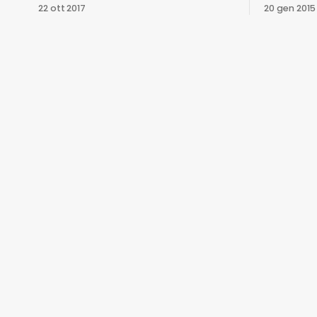
Lightroom Classic CC e Lightroom CC.
aiuta a ca
22 ott 2017
20 gen 2015
Integriamo le due applicazioni nel
quale foc
nostro flusso di lavoro