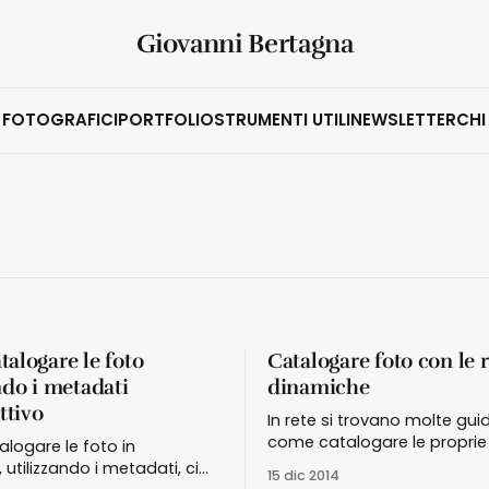
Giovanni Bertagna
 FOTOGRAFICI
PORTFOLIO
STRUMENTI UTILI
NEWSLETTER
CHI
alogare le foto
Catalogare foto con le 
ndo i metadati
dinamiche
ttivo
In rete si trovano molte gui
come catalogare le proprie
logare le foto in
utilizzando Adobe Lightroom
 utilizzando i metadati, ci
15 dic 2014
[https://www.adobe.com/it