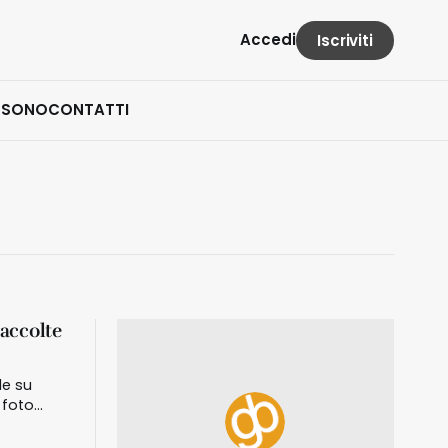
Accedi
Iscriviti
 SONO
CONTATTI
raccolte
de su
 foto
/creative