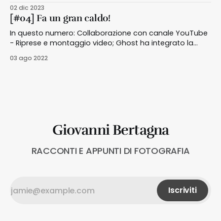
acquistato?
02 dic 2023
[#04] Fa un gran caldo!
In questo numero: Collaborazione con canale YouTube
- Riprese e montaggio video; Ghost ha integrato la
ricerca; Blackmagic rilascia DaVinci Resolve 18; Adobe
03 ago 2022
XD è stato tolto dal Piano Fotografia; Adobe Express e
la pianificazione; Lightroom Downloader, scarica il tuo
archivio sul cloud
Giovanni Bertagna
RACCONTI E APPUNTI DI FOTOGRAFIA
Iscriviti