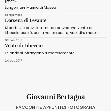
piove
Lungomare Marina di Massa
19 apr 2019
Darsena di Levante
Si parte... le previsioni meteo prevedono vento di
Libeccio perciò, per la nostra costa, vuol dire mare
mosso! Arrivati in Darsena il vento si fa sentire! Così
03 feb 2019
come il fragore della onde che si infrangono lungo la
Vento di Libeccio
diga. L’aria è satura di salmastro, si sente forte l’odore,
e
Le onde si infrangono rumorosamente
24 set 2017
Giovanni Bertagna
RACCONTI E APPUNTI DI FOTOGRAFIA