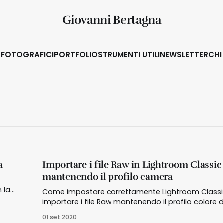
Giovanni Bertagna
 FOTOGRAFICI
PORTFOLIO
STRUMENTI UTILI
NEWSLETTER
CHI
a
Importare i file Raw in Lightroom Classic
mantenendo il profilo camera
 la
Come impostare correttamente Lightroom Classi
importare i file Raw mantenendo il profilo colore d
fotocamera scelto al momento dello scatto
01 set 2020