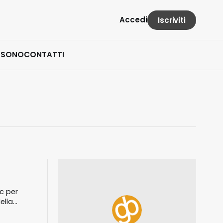
Accedi
Iscriviti
 SONO
CONTATTI
c per
ella