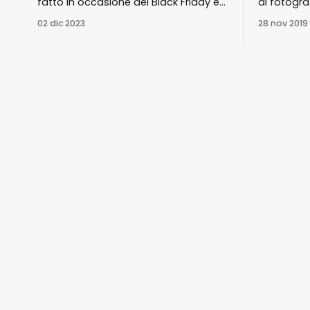
fatto in occasione del Black Friday e
al fotogr
Cyber Monday 2023. E tu cosa hai
a tutt’ogg
02 dic 2023
28 nov 2019
acquistato?
Anche que
giorno del
in realtà 
iniziate l
culmineran