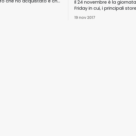
afo che ho acquistato e che
Il 24 novembre è la giornata
i utilizzo con soddisfazione
Friday in cui, i principali stor
st’anno siamo giunti al
praticano forti sconti su tutt
19 nov 2017
 Black Friday edizione 2019,
prodotti in vendita
già da alcuni giorni sono
e offerte che però
no nei giorni di venerdì 29