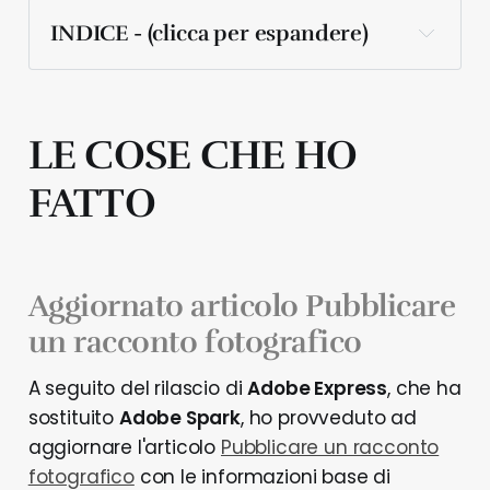
INDICE - (clicca per espandere)
Aggiornato l'articolo 
Pubblicare un 
racconto fotografico
LE COSE CHE HO
Nuovo video per 
L'Angolo di Silvia
FATTO
Nuovo video 
Sfogliare catalogo 
fotografico
Aggiornato articolo Pubblicare
Ghost aggiunge i 
commenti nativi
un racconto fotografico
Vero, il 
sostituto di Instagram per i 
fotografi?
A seguito del rilascio di
Adobe Express
, che ha
sostituito
Adobe Spark
, ho provveduto ad
aggiornare l'articolo
Pubblicare un racconto
Adobe rilascia un 
aggiornamento per 
fotografico
con le informazioni base di