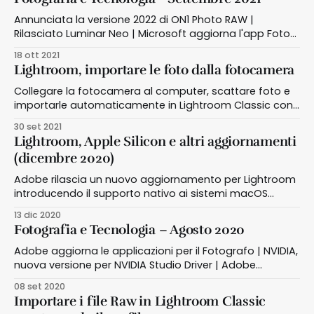
la pianificazione; Lightroom Downloader, scarica il tuo
archivio sul cloud
Annunciata la versione 2022 di ON1 Photo RAW |
Rilasciato Luminar Neo | Microsoft aggiorna l'app Foto
per Windows 11 | Nuovi strumenti in arrivo per Lightroom
18 ott 2021
e ACR | Il nuovo libro di Alessandro Grandini sul
Lightroom, importare le foto dalla fotocamera
microstock
Collegare la fotocamera al computer, scattare foto e
importarle automaticamente in Lightroom Classic con
la funzione Importazione Automatica
30 set 2021
Lightroom, Apple Silicon e altri aggiornamenti
(dicembre 2020)
Adobe rilascia un nuovo aggiornamento per Lightroom
introducendo il supporto nativo ai sistemi macOS
basati su Apple Silicon e sta già lavorando al supporto
13 dic 2020
nativo anche per Lightroom Classic
Fotografia e Tecnologia – Agosto 2020
Adobe aggiorna le applicazioni per il Fotografo | NVIDIA,
nuova versione per NVIDIA Studio Driver | Adobe
Portfolio gratis per un anno
08 set 2020
Importare i file Raw in Lightroom Classic