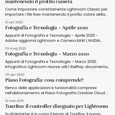
mantenendo il profilo camera
Come impostare correttamente Lightroom Classic per
importare i file Raw mantenendo il profilo colore della
fotocamera scelto al momento dello scatto
01 set 2020
Fotografia e Tecnologia – Aprile 2020
Appunti di Fotografia e Tecnologia – Aprile 2020 -
Adobe aggiorna Lightroom e Camera RAW | NVIDIA
rilascia una nuova versione di NVIDIA Studio Driver |
02 mag 2020
RaiPlay: documentari su fotografia
Fotografia e Tecnologia – Marzo 2020
Appunti di Fotografia e Tecnologia – Marzo 2020:
Infografica: Lightroom risorse utili | RaiPlay: documentari
su fotografia | Microstock: foto bocciate | Foto editing:
05 apr 2020
Luminar 4.2
Piano Fotografia: cosa comprende?
Elenco delle applicazioni e funzionalità comprese
nell’abbonamento al Piano Fotografia Creative Cloud di
Adobe
10 mar 2019
TourBox il controller disegnato per Lightroom
Su Kickstarter è in corso il lancio di TourBox, il nuovo