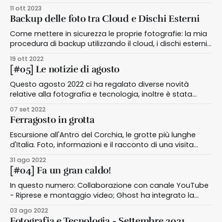
altro.
11 ott 2023
Backup delle foto tra Cloud e Dischi Esterni
Come mettere in sicurezza le proprie fotografie: la mia
procedura di backup utilizzando il cloud, i dischi esterni
e un ottimo software open source
19 ott 2022
[#05] Le notizie di agosto
Questo agosto 2022 ci ha regalato diverse novità
relative alla fotografia e tecnologia, inoltre è stata
l'occasione per realizzare nuovi contenuti
07 set 2022
Ferragosto in grotta
Escursione all'Antro del Corchia, le grotte più lunghe
d'Italia. Foto, informazioni e il racconto di una visita
guidata a questa meraviglia della natura
31 ago 2022
[#04] Fa un gran caldo!
In questo numero: Collaborazione con canale YouTube
- Riprese e montaggio video; Ghost ha integrato la
ricerca; Blackmagic rilascia DaVinci Resolve 18; Adobe
03 ago 2022
XD è stato tolto dal Piano Fotografia; Adobe Express e
Fotografia e Tecnologia - Settembre 2021