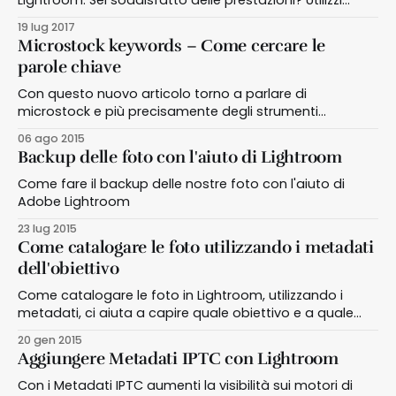
Lightroom: Sei soddisfatto delle prestazioni? Utilizzi
Adobe Lightroom per lo sviluppo e catalogazione delle
19 lug 2017
tue foto ma non sei soddisfatto delle prestazioni?
Microstock keywords – Come cercare le
Adobe ha deciso che è una priorità e va risolta! Se
parole chiave
utilizzi Adobe Lightroom¤ nel tuo processo di sviluppo e
catalogazione
Con questo nuovo articolo torno a parlare di
microstock e più precisamente degli strumenti
disponibili in rete per cercare le migliori keywords, o
06 ago 2015
meglio le migliori parole chiave, da inserire nelle
Backup delle foto con l'aiuto di Lightroom
immagini da inviare alle agenzie
Come fare il backup delle nostre foto con l'aiuto di
Adobe Lightroom
23 lug 2015
Come catalogare le foto utilizzando i metadati
dell'obiettivo
Come catalogare le foto in Lightroom, utilizzando i
metadati, ci aiuta a capire quale obiettivo e a quale
focale preferiamo scattare
20 gen 2015
Aggiungere Metadati IPTC con Lightroom
Con i Metadati IPTC aumenti la visibilità sui motori di