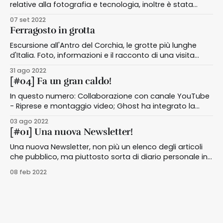
relative alla fotografia e tecnologia, inoltre è stata
l'occasione per realizzare nuovi contenuti
07 set 2022
Ferragosto in grotta
Escursione all'Antro del Corchia, le grotte più lunghe
d'Italia. Foto, informazioni e il racconto di una visita
guidata a questa meraviglia della natura
31 ago 2022
[#04] Fa un gran caldo!
In questo numero: Collaborazione con canale YouTube
- Riprese e montaggio video; Ghost ha integrato la
ricerca; Blackmagic rilascia DaVinci Resolve 18; Adobe
03 ago 2022
XD è stato tolto dal Piano Fotografia; Adobe Express e
[#01] Una nuova Newsletter!
la pianificazione; Lightroom Downloader, scarica il tuo
archivio sul cloud
Una nuova Newsletter, non più un elenco degli articoli
che pubblico, ma piuttosto sorta di diario personale in
cui appunto ciò che ho fatto, letto o scoperto in un
08 feb 2022
periodo indicativo di circa un mese