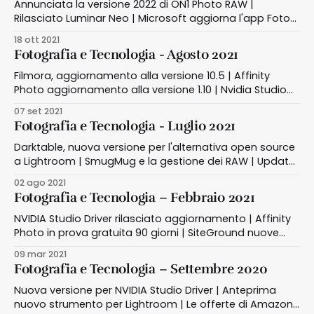
Annunciata la versione 2022 di ON1 Photo RAW |
Rilasciato Luminar Neo | Microsoft aggiorna l'app Foto
per Windows 11 | Nuovi strumenti in arrivo per Lightroom
18 ott 2021
e ACR | Il nuovo libro di Alessandro Grandini sul
Fotografia e Tecnologia - Agosto 2021
microstock
Filmora, aggiornamento alla versione 10.5 | Affinity
Photo aggiornamento alla versione 1.10 | Nvidia Studio
rilasciata la versione agosto 2021
07 set 2021
Fotografia e Tecnologia - Luglio 2021
Darktable, nuova versione per l'alternativa open source
a Lightroom | SmugMug e la gestione dei RAW | Update
4 per Luminar AI | Pinterest introduce Pin Idea | Il
02 ago 2021
progetto Cineprospettive su Discorsi Fotografici
Fotografia e Tecnologia – Febbraio 2021
NVIDIA Studio Driver rilasciato aggiornamento | Affinity
Photo in prova gratuita 90 giorni | SiteGround nuove
funzionalità incluse
09 mar 2021
Fotografia e Tecnologia – Settembre 2020
Nuova versione per NVIDIA Studio Driver | Anteprima
nuovo strumento per Lightroom | Le offerte di Amazon