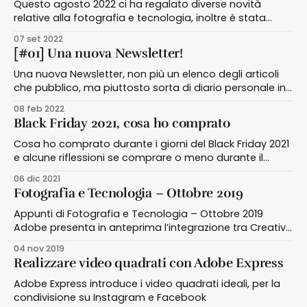
Questo agosto 2022 ci ha regalato diverse novità
relative alla fotografia e tecnologia, inoltre è stata
l'occasione per realizzare nuovi contenuti
07 set 2022
[#01] Una nuova Newsletter!
Una nuova Newsletter, non più un elenco degli articoli
che pubblico, ma piuttosto sorta di diario personale in
cui appunto ciò che ho fatto, letto o scoperto in un
08 feb 2022
periodo indicativo di circa un mese
Black Friday 2021, cosa ho comprato
Cosa ho comprato durante i giorni del Black Friday 2021
e alcune riflessioni se comprare o meno durante il
venerdì nero
06 dic 2021
Fotografia e Tecnologia – Ottobre 2019
Appunti di Fotografia e Tecnologia – Ottobre 2019
Adobe presenta in anteprima l’integrazione tra Creative
Cloud e Office 365 | Aggiornamento Creative Cloud
04 nov 2019
Desktop, Adobe i requisiti minimi e nuovi driver NVIDIA |
Realizzare video quadrati con Adobe Express
Flickr presenta la sezione Eventi | Pubblicato un nuovo
video su YouTube
Adobe Express introduce i video quadrati ideali, per la
condivisione su Instagram e Facebook