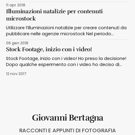
11 apr 2018
Illuminazioni natalizie per contenuti
microstock
Utilizzare l’illuminazioni natalizie per creare contenuti da
pubblicare nelle agenzie microstock Nel periodo
natalizio le principali strade o piazze delle nostre città
06 gen 2018
sono illuminate da piccole luci che creano effetti
Stock Footage, inizio con i video!
luminosi a volte molto interessanti. Perché non utilizzare
questa particolare illuminazione per creare foto e video
Stock Footage, inizio con i video! Ho preso la decisione!
microstock? Ispirazione per
Dopo qualche esperimento con i video ho deciso di
provare con la produzione di stock footage per
12 nov 2017
aumentare i guadagni con le agenzie microstock Da
qualche mese sto sperimentando la realizzazione di
video con la mirrorless, che utilizzo per la
Giovanni Bertagna
RACCONTI E APPUNTI DI FOTOGRAFIA